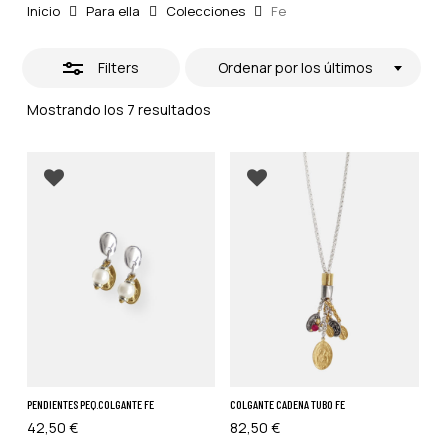
Inicio
Para ella
Colecciones
Fe
Filters
Ordenar por los últimos
Ordenado
Mostrando los 7 resultados
por
los
últimos
PENDIENTES PEQ.COLGANTE FE
COLGANTE CADENA TUBO FE
42,50
€
82,50
€