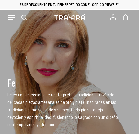
Skip
5€ DE DESCUENTO EN TU PRIMER PEDIDO CON EL CÓDIGO "NEWBIE"
to
Close
Menu
Cart
CLOSE
main
CART
Filters
search
account
content
Fe
Fe es una colección que reinterpreta la tradición a través de
delicadas piezas artesanales de oro y plata, inspiradas en las
tradicionales medallas de vírgenes. Cada pieza refleja
devoción y espiritualidad, fusionando lo sagrado con un diseño
contemporáneo y atemporal.