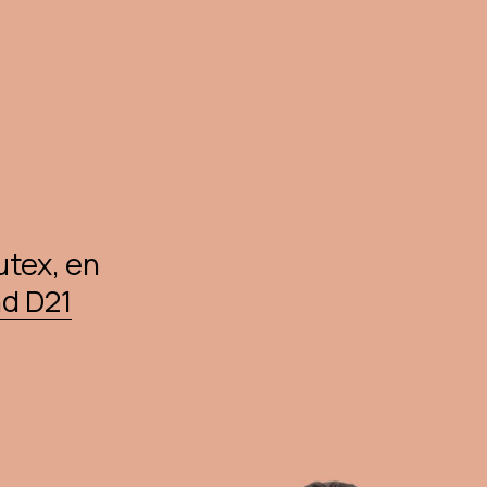
CLOSE
CART
sutex, en
nd D21