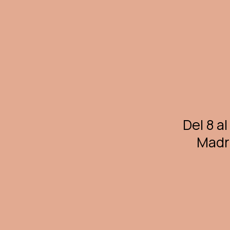
Skip
to
main
content
Del 8 al
Madri