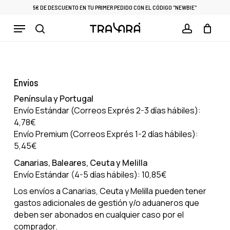
Skip
5€ DE DESCUENTO EN TU PRIMER PEDIDO CON EL CÓDIGO "NEWBIE"
to
Menu
Cart
CLOSE
main
CART
search
account
content
Envíos
Península y Portugal
Envío Estándar (Correos Exprés 2-3 días hábiles):
4,78€
Envío Premium (Correos Exprés 1-2 días hábiles):
5,45€
Canarias, Baleares, Ceuta y Melilla
Envío Estándar (4-5 días hábiles): 10,85€
Los envíos a Canarias, Ceuta y Melilla pueden tener
gastos adicionales de gestión y/o aduaneros que
deben ser abonados en cualquier caso por el
comprador.