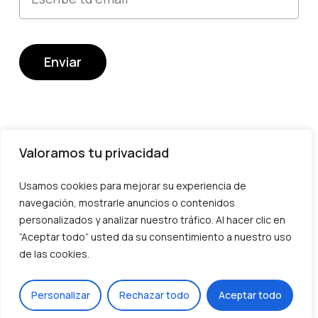
Valoramos tu privacidad
Usamos cookies para mejorar su experiencia de
Devoluciones y cambios
navegación, mostrarle anuncios o contenidos
Envío
personalizados y analizar nuestro tráfico. Al hacer clic en
“Aceptar todo” usted da su consentimiento a nuestro uso
Transparencia
Subtotal:
0,00
€
de las cookies.
Política de privacidad
Ver Carrito
Finalizar Compra
ES
Personalizar
Rechazar todo
Aceptar todo