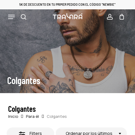
Skip
5€ DE DESCUENTO EN TU PRIMER PEDIDO CON EL CÓDIGO "NEWBIE"
to
Close
Menu
Cart
CLOSE
main
CART
Filters
search
account
content
Colgantes
Colgantes
Inicio
Para él
Colgantes
Filters
Ordenar por los últimos