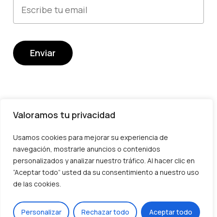
Valoramos tu privacidad
Usamos cookies para mejorar su experiencia de
Devoluciones y cambios
navegación, mostrarle anuncios o contenidos
Envío
personalizados y analizar nuestro tráfico. Al hacer clic en
“Aceptar todo” usted da su consentimiento a nuestro uso
Transparencia
Subtotal:
0,00
€
de las cookies.
Política de privacidad
Ver Carrito
Finalizar Compra
ES
Personalizar
Rechazar todo
Aceptar todo