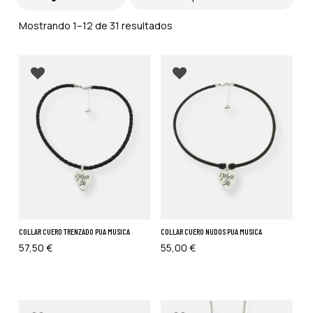
Ordenado
Mostrando 1–12 de 31 resultados
por
los
últimos
COLLAR CUERO TRENZADO PUA MUSICA
COLLAR CUERO NUDOS PUA MUSICA
57,50
€
55,00
€
Añadir a favoritos
Añadir a favoritos