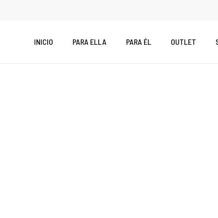
Skip
to
main
INICIO
PARA ELLA
PARA ÉL
OUTLET
content