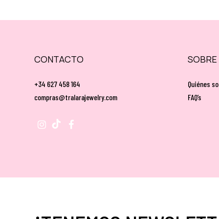
CONTACTO
SOBRE
+34 627 458 164
Quiénes s
compras@tralarajewelry.com
FAQ’s