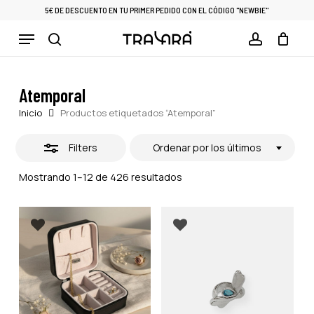
Skip
5€ DE DESCUENTO EN TU PRIMER PEDIDO CON EL CÓDIGO "NEWBIE"
to
Close
Menu
Cart
CLOSE
main
CART
Filters
search
account
content
Atemporal
Inicio
Productos etiquetados “Atemporal”
Filters
Ordenar por los últimos
Ordenado
Mostrando 1–12 de 426 resultados
por
los
últimos