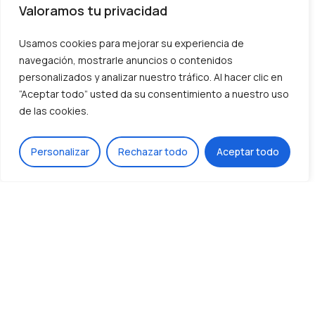
Valoramos tu privacidad
Usamos cookies para mejorar su experiencia de
navegación, mostrarle anuncios o contenidos
personalizados y analizar nuestro tráfico. Al hacer clic en
“Aceptar todo” usted da su consentimiento a nuestro uso
PULSERA CADENA LIBELULA GR.
ANILLO PEQ. ESPIGA
Subtotal:
0,00
€
de las cookies.
65,00
€
50,00
€
Ver Carrito
Finalizar Compra
ES
Personalizar
Rechazar todo
Aceptar todo
Añadir a favoritos
Añadir a favoritos