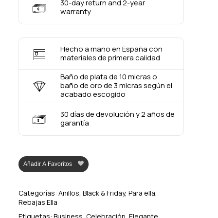
30-day return and 2-year
warranty
Hecho a mano en España con
materiales de primera calidad
Baño de plata de 10 micras o
baño de oro de 3 micras según el
acabado escogido
30 días de devolución y 2 años de
garantía
Añadir A Favoritos
Categorías:
Anillos
,
Black & Friday
,
Para ella
,
Rebajas Ella
Etiquetas:
Business
,
Celebración
,
Elegante
,