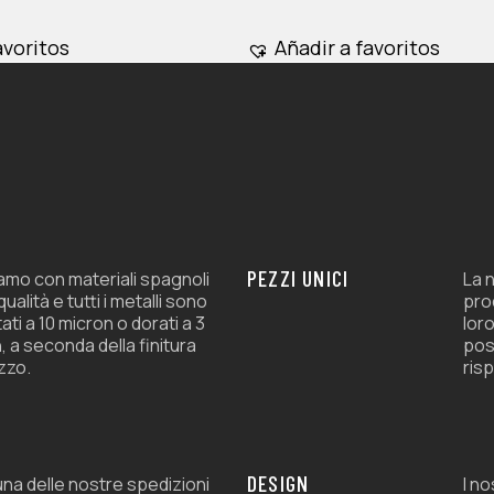
opciones
se
avoritos
Añadir a favoritos
pueden
elegir
en
la
página
de
producto
PEZZI UNICI
amo con materiali spagnoli
La n
 qualità e tutti i metalli sono
prod
ati a 10 micron o dorati a 3
loro
, a seconda della finitura
pos
zzo.
risp
DESIGN
na delle nostre spedizioni
I n