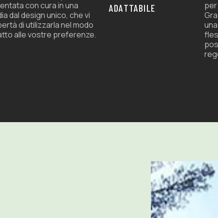
entata con cura in una
per
ADATTABILE
ia dal design unico, che vi
Graz
ibertà di utilizzarla nel modo
una
atto alle vostre preferenze.
fles
pos
rego