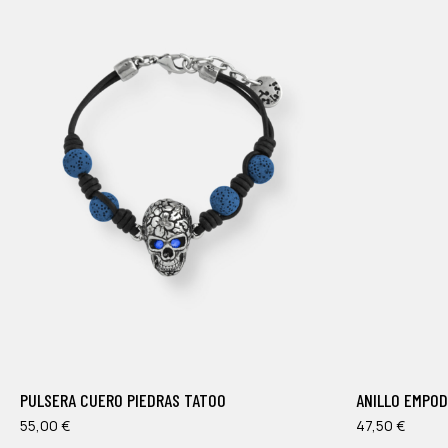
Este
producto
tiene
múltiples
PULSERA CUERO PIEDRAS TATOO
ANILLO EMPOD
variantes.
Las
55,00
€
47,50
€