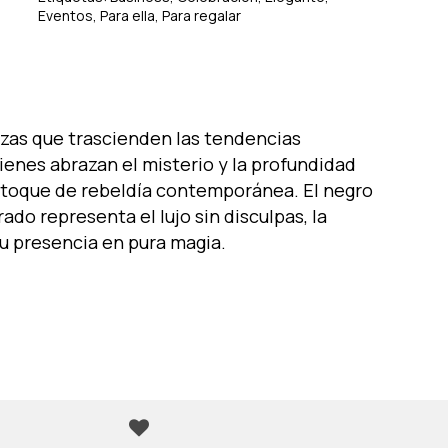
Eventos
,
Para ella
,
Para regalar
zas que trascienden las tendencias
uienes abrazan el misterio y la profundidad
un toque de rebeldía contemporánea. El negro
orado representa el lujo sin disculpas, la
u presencia en pura magia.
o hay productos en el carrito.
Go To Shop