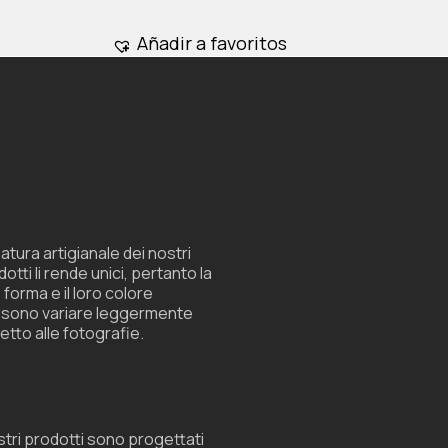
opciones
se
Añadir a favoritos
pueden
elegir
en
la
página
de
producto
atura artigianale dei nostri
otti li rende unici, pertanto la
 forma e il loro colore
sono variare leggermente
etto alle fotografie.
ostri prodotti sono progettati