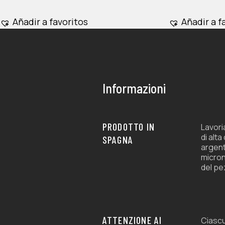
opciones
se
Añadir a favoritos
Añadir a f
pueden
elegir
en
la
página
Informazioni
de
producto
PRODOTTO IN
Lavori
di alta
SPAGNA
argent
micron
del pe
ATTENZIONE AI
Ciascu