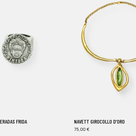
Este
producto
tiene
múltiples
ERADAS FRIDA
NAVETT GIROCOLLO D’ORO
variantes.
Las
75,00
€