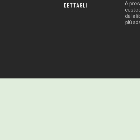
è pres
DETTAGLI
custod
dà la l
più ad