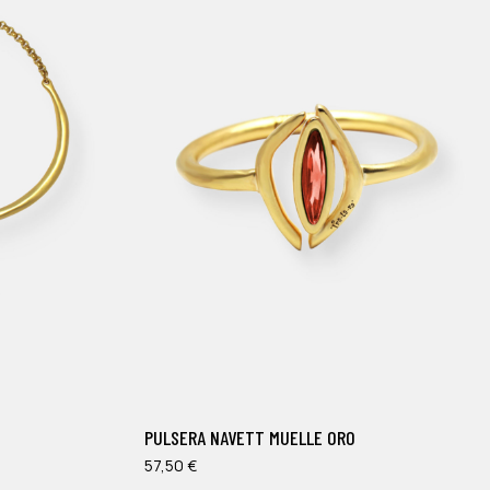
Este
producto
tiene
múltiples
PULSERA NAVETT MUELLE ORO
variantes.
Las
57,50
€