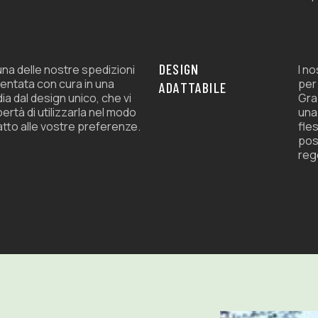
DESIGN
na delle nostre spedizioni
I n
entata con cura in una
per
ADATTABILE
ia dal design unico, che vi
Graz
ibertà di utilizzarla nel modo
una
atto alle vostre preferenze.
fles
pos
rego