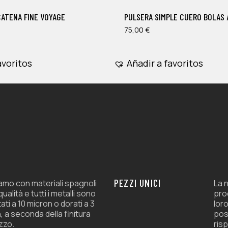
múltiples
CATENA FINE VOYAGE
PULSERA SIMPLE CUERO BOLAS 
variantes.
Las
75,00
€
opciones
se
avoritos
Añadir a favoritos
pueden
elegir
en
la
página
de
producto
PEZZI UNICI
amo con materiali spagnoli
La n
 qualità e tutti i metalli sono
prod
ati a 10 micron o dorati a 3
loro
, a seconda della finitura
pos
zzo.
risp