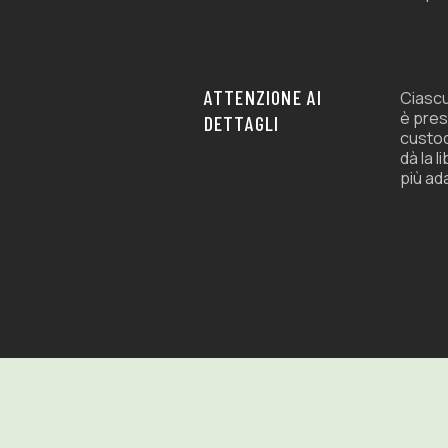
ATTENZIONE AI
Ciascu
è pres
DETTAGLI
custod
dà la l
più ad