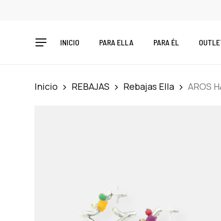
Skip
to
main
INICIO
PARA ELLA
PARA ÉL
OUTLE
content
Menu
Inicio
REBAJAS
Rebajas Ella
AROS H