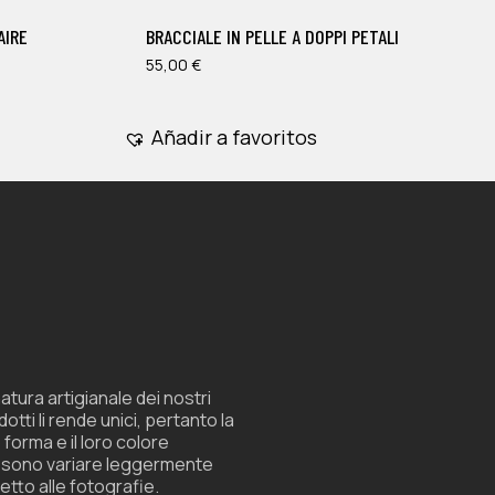
múltiples
AIRE
BRACCIALE IN PELLE A DOPPI PETALI
variantes.
Las
55,00
€
opciones
se
Añadir a favoritos
pueden
elegir
en
la
página
de
producto
atura artigianale dei nostri
otti li rende unici, pertanto la
 forma e il loro colore
sono variare leggermente
etto alle fotografie.