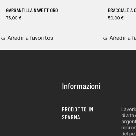
múltiples
múltiples
GARGANTILLA NAVETT ORO
BRACCIALE A 
variantes.
variantes.
Las
75,00
€
Las
50,00
€
opciones
opciones
se
se
Añadir a favoritos
Añadir a f
pueden
pueden
elegir
elegir
en
en
la
la
página
página
de
de
Informazioni
producto
producto
PRODOTTO IN
Lavori
di alta
SPAGNA
argent
micron
del pe