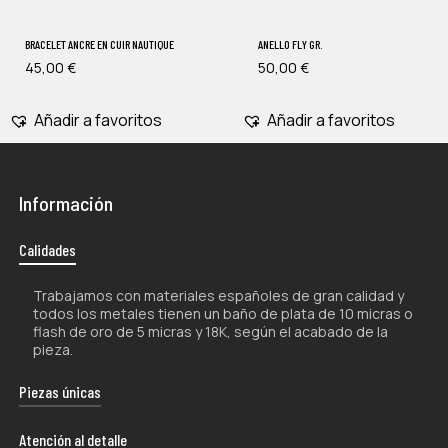
BRACELET ANCRE EN CUIR NAUTIQUE
ANELLO FLY GR.
45,00
€
50,00
€
Añadir a favoritos
Añadir a favoritos
Información
Calidades
Trabajamos con materiales españoles de gran calidad y
todos los metales tienen un baño de plata de 10 micras o
flash de oro de 5 micras y 18K, según el acabado de la
pieza.
Piezas únicas
La naturaleza artesanal de nuestros productos los hace
Atención al detalle