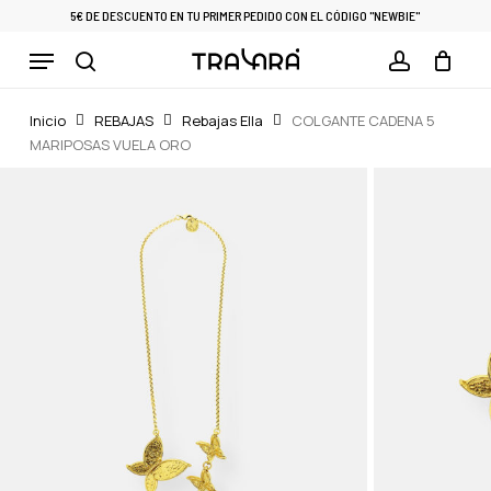
Skip
5€ DE DESCUENTO EN TU PRIMER PEDIDO CON EL CÓDIGO "NEWBIE"
to
Menu
Cart
CLOSE
main
CART
search
account
content
Inicio
REBAJAS
Rebajas Ella
COLGANTE CADENA 5
MARIPOSAS VUELA ORO