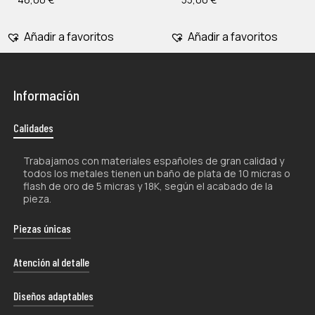
Añadir a favoritos
Añadir a favoritos
Información
Calidades
Trabajamos con materiales españoles de gran calidad y
todos los metales tienen un baño de plata de 10 micras o
flash de oro de 5 micras y 18K, según el acabado de la
pieza.
Piezas únicas
La naturaleza artesanal de nuestros productos los hace
Atención al detalle
únicos por lo que, tanto su forma como su color, pueden
experimentar ligeras variaciones con respecto a las
Cada uno de nuestros envíos se presenta con esmero
Diseños adaptables
fotografías.
en un estuche de diseño exclusivo, proporcionándote la