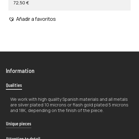
72,50
€
Añadir a favoritos
Information
Qualities
We work with high quality Spanish materials and all metals
are silver plated 10 microns or flash gold plated 5 microns
and 18K, depending on the finish of the piece.
Unique pieces
The handcrafted nature of our products makes them
Attention to detail