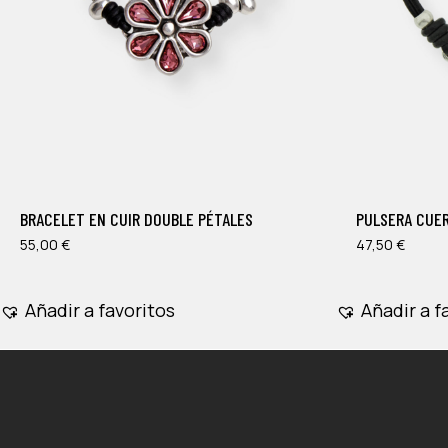
Este
Este
producto
producto
tiene
tiene
múltiples
múltiples
BRACELET EN CUIR DOUBLE PÉTALES
PULSERA CUE
variantes.
variantes.
Las
55,00
€
Las
47,50
€
opciones
opciones
se
se
Añadir a favoritos
Añadir a f
pueden
pueden
elegir
elegir
en
en
la
la
página
página