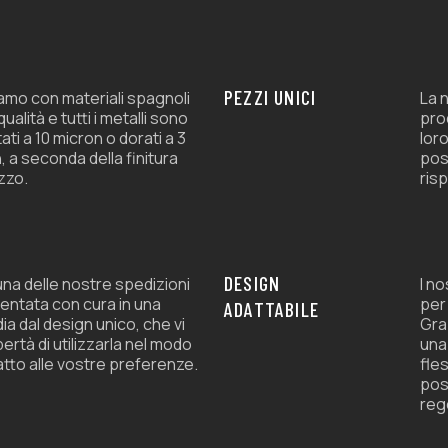
de
producto
PEZZI UNICI
amo con materiali spagnoli
La n
 qualità e tutti i metalli sono
prod
ati a 10 micron o dorati a 3
loro
, a seconda della finitura
pos
zzo.
risp
DESIGN
na delle nostre spedizioni
I n
entata con cura in una
per
ADATTABILE
ia dal design unico, che vi
Graz
ibertà di utilizzarla nel modo
una
atto alle vostre preferenze.
fles
pos
rego