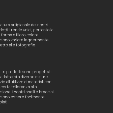
de
producto
atura artigianale dei nostri
otti li rende unici, pertanto la
 forma e il loro colore
sono variare leggermente
etto alle fotografie.
ostri prodotti sono progettati
 adattarsi a diverse misure.
ie all’utilizzo di materiali con
 certa tolleranza alla
sione, i nostri anelli e bracciali
sono essere facilmente
lati.
.