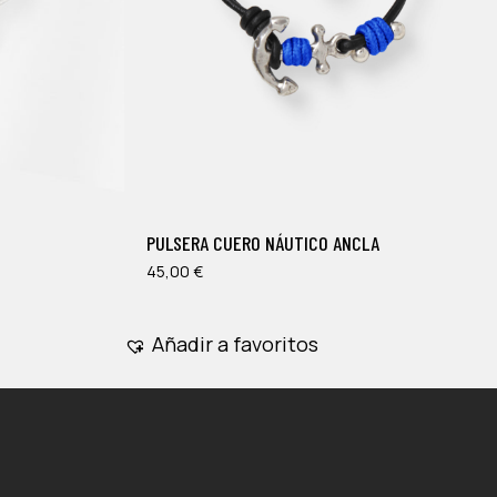
Este
producto
tiene
múltiples
PULSERA CUERO NÁUTICO ANCLA
variantes.
Las
45,00
€
opciones
se
Añadir a favoritos
pueden
elegir
en
la
página