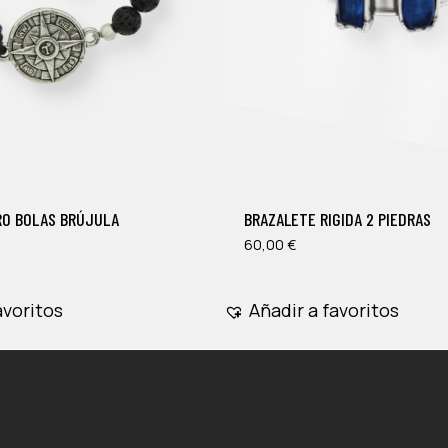
Este
producto
tiene
múltiples
RO BOLAS BRÚJULA
BRAZALETE RIGIDA 2 PIEDRAS
variantes.
Las
60,00
€
opciones
se
avoritos
Añadir a favoritos
pueden
elegir
en
la
página