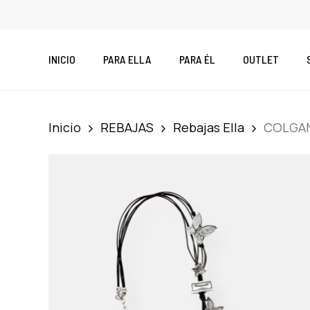
Skip
to
main
INICIO
PARA ELLA
PARA ÉL
OUTLET
content
Inicio
REBAJAS
Rebajas Ella
COLGAN