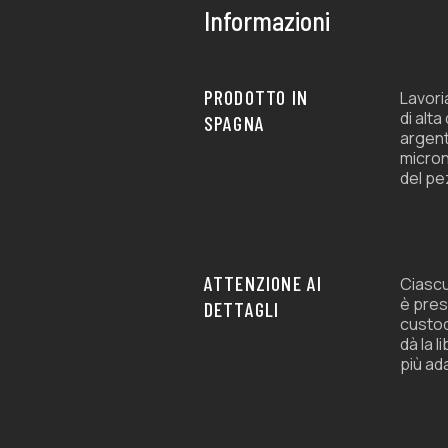
de
de
Informazioni
producto
producto
PRODOTTO IN
Lavori
di alta
SPAGNA
argent
micron
del pe
ATTENZIONE AI
Ciascu
è pres
DETTAGLI
custod
dà la l
più ad