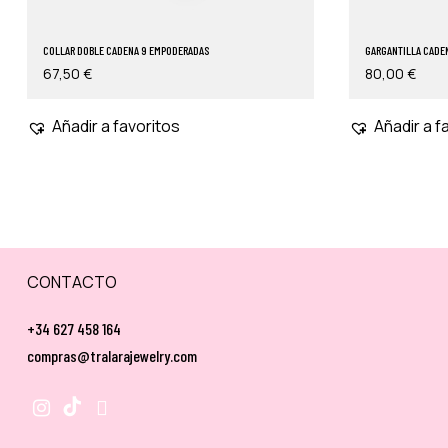
COLLAR DOBLE CADENA 9 EMPODERADAS
GARGANTILLA CADE
67,50
€
80,00
€
Añadir a favoritos
Añadir a f
CONTACTO
+34 627 458 164
compras@tralarajewelry.com