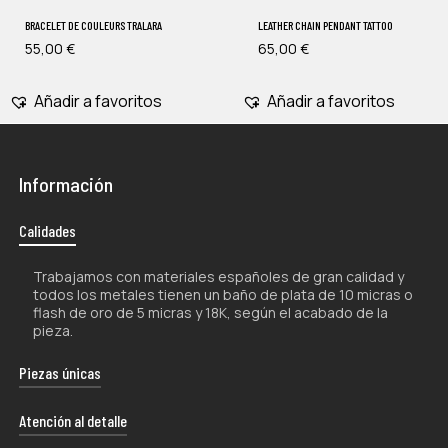
BRACELET DE COULEURS TRALARA
LEATHER CHAIN PENDANT TATTOO
55,00
€
65,00
€
Añadir a favoritos
Añadir a favoritos
Información
Calidades
Trabajamos con materiales españoles de gran calidad y
todos los metales tienen un baño de plata de 10 micras o
flash de oro de 5 micras y 18K, según el acabado de la
pieza.
Piezas únicas
La naturaleza artesanal de nuestros productos los hace
Atención al detalle
únicos por lo que, tanto su forma como su color, pueden