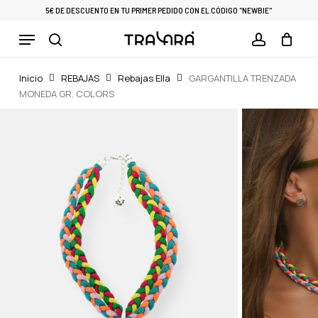
Skip
5€ DE DESCUENTO EN TU PRIMER PEDIDO CON EL CÓDIGO "NEWBIE"
to
Menu
Cart
CLOSE
main
CART
search
account
content
Inicio
REBAJAS
Rebajas Ella
GARGANTILLA TRENZADA
MONEDA GR. COLORS