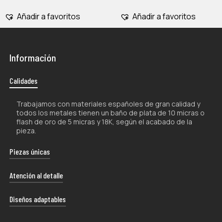
Añadir a favoritos
Añadir a favoritos
Información
Calidades
Trabajamos con materiales españoles de gran calidad y
todos los metales tienen un baño de plata de 10 micras o
flash de oro de 5 micras y 18K, según el acabado de la
pieza.
Piezas únicas
La naturaleza artesanal de nuestros productos los hace
Atención al detalle
únicos por lo que, tanto su forma como su color, pueden
experimentar ligeras variaciones con respecto a las
Cada uno de nuestros envíos se presenta con esmero
Diseños adaptables
fotografías.
en un estuche de diseño exclusivo, proporcionándote la
libertad de darle el uso que mejor se adapte a tus