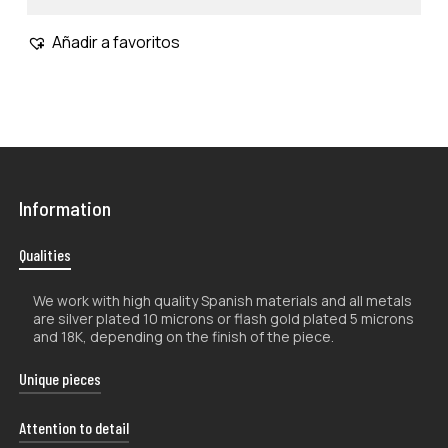
Añadir a favoritos
Information
Qualities
We work with high quality Spanish materials and all metals
are silver plated 10 microns or flash gold plated 5 microns
and 18K, depending on the finish of the piece.
Unique pieces
The handcrafted nature of our products makes them
Attention to detail
unique, so their shape and color may vary slightly from