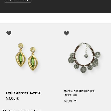
designed case, giving you the freedom to use it in the
way that best suits your preferences.
Our products are designed to fit different sizes. The use
of materials with a certain tolerance to bending makes
our rings and bracelets easy to adjust.
BRACCIALE DOPPIO IN PELLE 8
NAVETT GOLD PENDANT EARRINGS
EMPOWERED
53,00
€
62,50
€