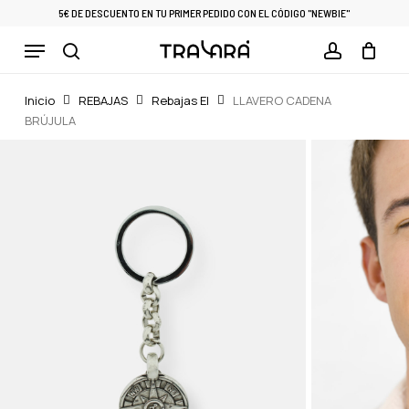
Skip
5€ DE DESCUENTO EN TU PRIMER PEDIDO CON EL CÓDIGO "NEWBIE"
to
Menu
Cart
CLOSE
main
CART
search
account
content
Inicio
REBAJAS
Rebajas El
LLAVERO CADENA
BRÚJULA