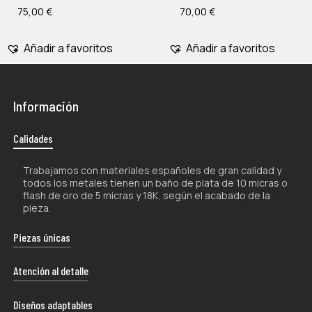
75,00
€
70,00
€
Añadir a favoritos
Añadir a favoritos
Información
Calidades
Trabajamos con materiales españoles de gran calidad y
todos los metales tienen un baño de plata de 10 micras o
flash de oro de 5 micras y 18K, según el acabado de la
pieza.
Piezas únicas
La naturaleza artesanal de nuestros productos los hace
Atención al detalle
únicos por lo que, tanto su forma como su color, pueden
experimentar ligeras variaciones con respecto a las
Cada uno de nuestros envíos se presenta con esmero
Diseños adaptables
fotografías.