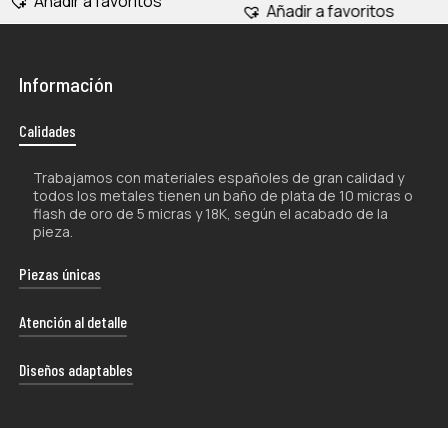
Añadir a favoritos
Añadir a favoritos
Información
Calidades
Trabajamos con materiales españoles de gran calidad y
todos los metales tienen un baño de plata de 10 micras o
flash de oro de 5 micras y 18K, según el acabado de la
pieza.
Piezas únicas
La naturaleza artesanal de nuestros productos los hace
Atención al detalle
únicos por lo que, tanto su forma como su color, pueden
experimentar ligeras variaciones con respecto a las
Cada uno de nuestros envíos se presenta con esmero
Diseños adaptables
fotografías.
en un estuche de diseño exclusivo, proporcionándote la
libertad de darle el uso que mejor se adapte a tus
Nuestros productos han sido concebidos para poder
preferencias.
adaptarse a diferentes tallas. El uso de materiales con