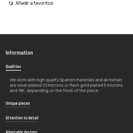
Añadir a favoritos
Information
Qualities
We work with high quality Spanish materials and all metals
are silver plated 10 microns or flash gold plated 5 microns
and 18K, depending on the finish of the piece.
Unique pieces
The handcrafted nature of our products makes them
Attention to detail
unique, so their shape and color may vary slightly from
the photographs.
Each of our shipments is carefully presented in a uniquely
Adaptable designs