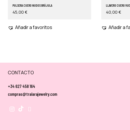
PULSERA CUERO NUDOS BRÚJULA
LLAVERO CUERO VUE
45,00
€
40,00
€
Añadir a favoritos
Añadir a f
CONTACTO
+34 627 458 164
compras@tralarajewelry.com