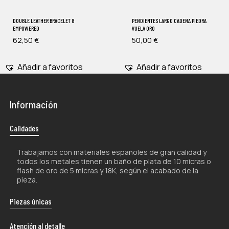
DOUBLE LEATHER BRACELET 8
PENDIENTES LARGO CADENA PIEDRA
EMPOWERED
VUELA ORO
62,50
€
50,00
€
Añadir a favoritos
Añadir a favoritos
Información
Calidades
Trabajamos con materiales españoles de gran calidad y
todos los metales tienen un baño de plata de 10 micras o
flash de oro de 5 micras y 18K, según el acabado de la
pieza.
Piezas únicas
La naturaleza artesanal de nuestros productos los hace
Atención al detalle