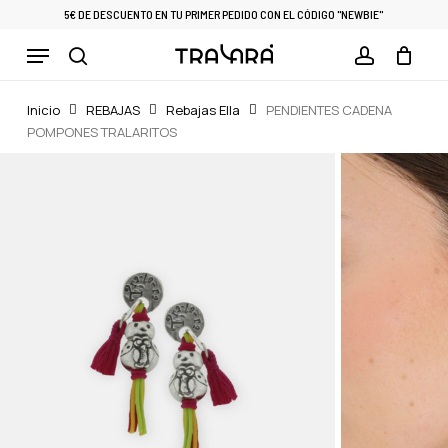
Skip
5€ DE DESCUENTO EN TU PRIMER PEDIDO CON EL CÓDIGO "NEWBIE"
to
Menu
Cart
CLOSE
main
CART
search
account
content
Inicio
REBAJAS
Rebajas Ella
PENDIENTES CADENA
POMPONES TRALARITOS