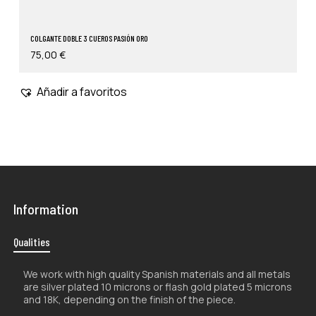
COLGANTE DOBLE 3 CUEROS PASIÓN ORO
75,00
€
Añadir a favoritos
Information
Qualities
We work with high quality Spanish materials and all metals
are silver plated 10 microns or flash gold plated 5 microns
and 18K, depending on the finish of the piece.