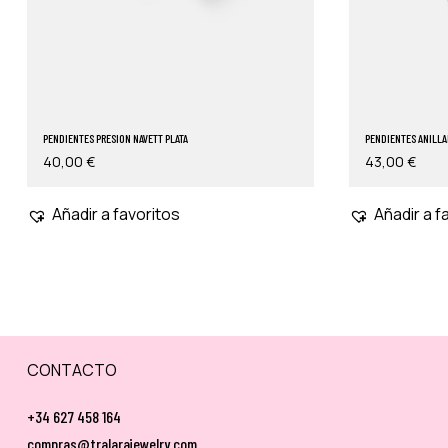
PENDIENTES PRESION NAVETT PLATA
PENDIENTES ANILL
40,00
€
43,00
€
Añadir a favoritos
Añadir a f
CONTACTO
+34 627 458 164
compras@tralarajewelry.com