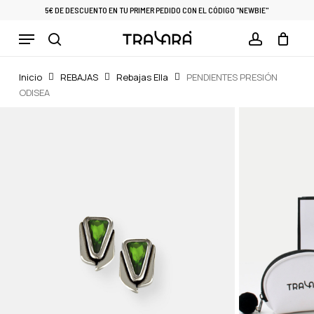
Skip
5€ DE DESCUENTO EN TU PRIMER PEDIDO CON EL CÓDIGO "NEWBIE"
to
Menu
Cart
CLOSE
main
CART
search
account
content
Inicio
REBAJAS
Rebajas Ella
PENDIENTES PRESIÓN
ODISEA