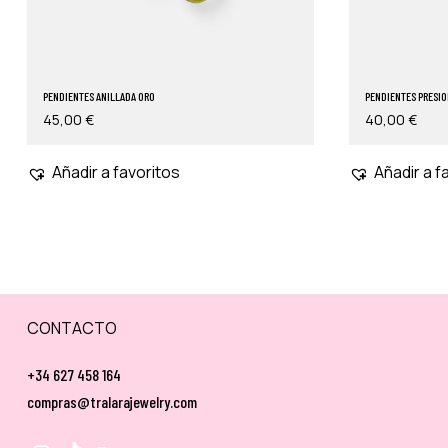
PENDIENTES ANILLADA ORO
PENDIENTES PRESIO
45,00
€
40,00
€
Añadir a favoritos
Añadir a f
CONTACTO
+34 627 458 164
compras@tralarajewelry.com