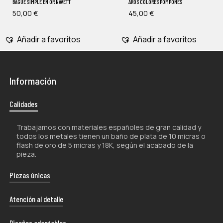
BAGUE SIMPLE EN OR NAVETT
AROS COLORES POMPONES
50,00
€
45,00
€
Añadir a favoritos
Añadir a favoritos
Información
Calidades
Trabajamos con materiales españoles de gran calidad y
todos los metales tienen un baño de plata de 10 micras o
flash de oro de 5 micras y 18K, según el acabado de la
pieza.
Piezas únicas
La naturaleza artesanal de nuestros productos los hace
Atención al detalle
únicos por lo que, tanto su forma como su color, pueden
experimentar ligeras variaciones con respecto a las
Cada uno de nuestros envíos se presenta con esmero
Diseños adaptables