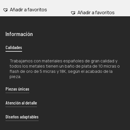
Añadir a favoritos
Añadir a favoritos
Información
Calidades
Trabajamos con materiales españoles de gran calidad y
todos los metales tienen un baño de plata de 10 micras o
flash de oro de 5 micras y 18K, según el acabado de la
pieza.
Piezas únicas
La naturaleza artesanal de nuestros productos los hace
Atención al detalle
únicos por lo que, tanto su forma como su color, pueden
experimentar ligeras variaciones con respecto a las
Cada uno de nuestros envíos se presenta con esmero
Diseños adaptables
fotografías.
en un estuche de diseño exclusivo, proporcionándote la
libertad de darle el uso que mejor se adapte a tus