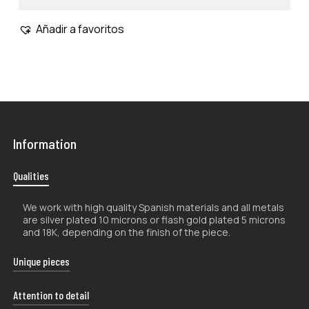
Añadir a favoritos
Information
Qualities
We work with high quality Spanish materials and all metals
are silver plated 10 microns or flash gold plated 5 microns
and 18K, depending on the finish of the piece.
Unique pieces
The handcrafted nature of our products makes them
Attention to detail
unique, so their shape and color may vary slightly from