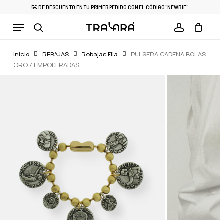
Skip
5€ DE DESCUENTO EN TU PRIMER PEDIDO CON EL CÓDIGO "NEWBIE"
to
Menu
Cart
CLOSE
main
CART
search
account
content
Inicio
REBAJAS
Rebajas Ella
PULSERA CADENA BOLAS
ORO 7 EMPODERADAS