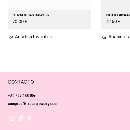
PULSERA RIGIDA 4 TRALARITOS
PULSERA CADENA A
70,00
€
72,50
€
Añadir a favoritos
Añadir a f
CONTACTO
+34 627 458 164
compras@tralarajewelry.com