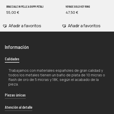
BRACCIALE IN PELLE A DOPPI PETALI
VOYAGE GOLD KEY RING
55,00
€
47,50
€
Añadir a favoritos
Añadir a favoritos
Información
Calidades
Trabajamos con materiales españoles de gran calidad y
todos los metales tienen un baño de plata de 10 micras o
flash de oro de 5 micras y 18K, según el acabado de la
pieza.
Piezas únicas
La naturaleza artesanal de nuestros productos los hace
Atención al detalle
únicos por lo que, tanto su forma como su color, pueden