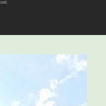
lati.
.