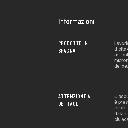
en
en
la
la
página
página
Informazioni
de
de
producto
producto
PRODOTTO IN
Lavori
di alta
SPAGNA
argent
micron
del pe
ATTENZIONE AI
Ciascu
è pres
DETTAGLI
custod
dà la l
più ad