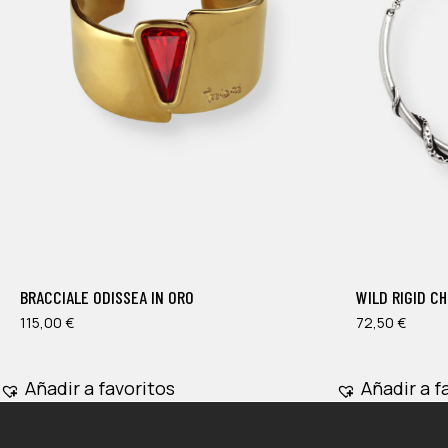
Este
Este
producto
producto
tiene
tiene
múltiples
múltiples
BRACCIALE ODISSEA IN ORO
WILD RIGID C
variantes.
variantes.
Las
115,00
€
Las
72,50
€
opciones
opciones
se
se
Añadir a favoritos
Añadir a f
pueden
pueden
elegir
elegir