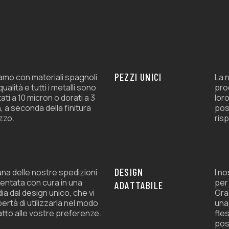
en
la
página
de
producto
PEZZI UNICI
amo con materiali spagnoli
La n
 qualità e tutti i metalli sono
prod
ati a 10 micron o dorati a 3
loro
, a seconda della finitura
pos
zzo.
risp
DESIGN
na delle nostre spedizioni
I n
entata con cura in una
per
ADATTABILE
ia dal design unico, che vi
Graz
ibertà di utilizzarla nel modo
una
atto alle vostre preferenze.
fles
pos