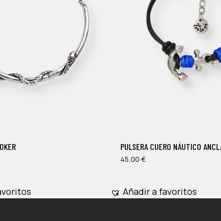
Este
producto
tiene
múltiples
HOKER
PULSERA CUERO NÁUTICO ANCL
variantes.
Las
45,00
€
opciones
se
avoritos
Añadir a favoritos
pueden
elegir