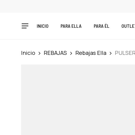
Skip
to
main
INICIO
PARA ELLA
PARA ÉL
OUTLE
content
Menu
Inicio
REBAJAS
Rebajas Ella
PULSER