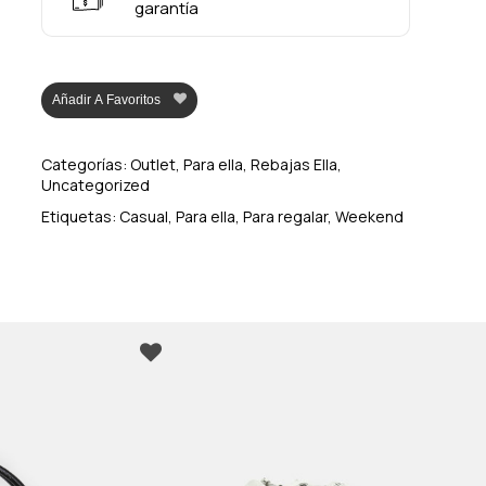
garantía
Añadir A Favoritos
Categorías:
Outlet
,
Para ella
,
Rebajas Ella
,
Uncategorized
Etiquetas:
Casual
,
Para ella
,
Para regalar
,
Weekend
o hay productos en el carrito.
Go To Shop