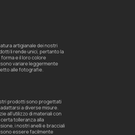
atura artigianale dei nostri
otti li rende unici, pertanto la
 forma e il loro colore
sono variare leggermente
etto alle fotografie.
ostri prodotti sono progettati
 adattarsi a diverse misure.
ie all’utilizzo di materiali con
 certa tolleranza alla
sione, i nostri anelli e bracciali
sono essere facilmente