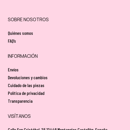
No hay productos en el carrito.
SOBRE NOSOTROS
Go To Shop
Quiénes somos
FAQ’s
INFORMACIÓN
Envíos
Devoluciones y cambios
Cuidado de las piezas
Política de privacidad
Transparencia
VISÍTANOS
Calle San Cristóbal, 25 12448 Montanejos Castellón, España