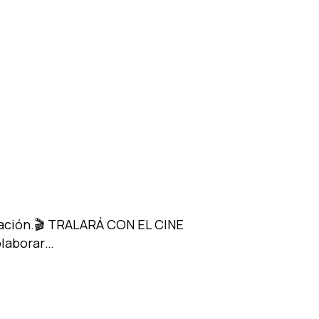
o hay productos en el carrito.
Go To Shop
zación.🎬 TRALARÁ CON EL CINE
olaborar…