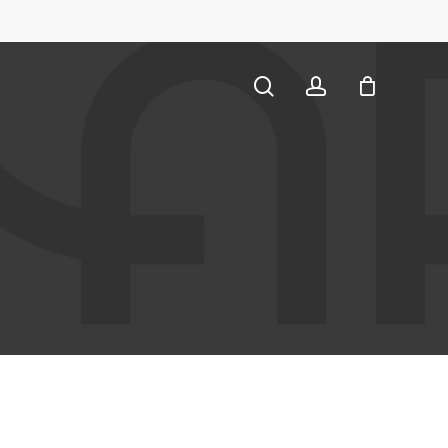
CLOSE
CART
search
account