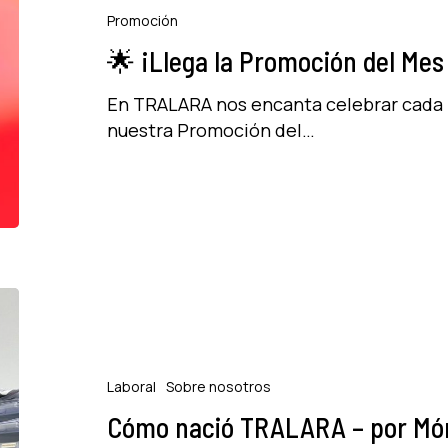
Promoción
Promoción
del
🌟 ¡Llega la Promoción del Me
Mes
a
En TRALARA nos encanta celebrar cada 
TRALARA!
nuestra Promoción del…
🌟
Cómo
nació
TRALARA
–
Laboral
Sobre nosotros
por
Cómo nació TRALARA – por Món
Mónica,