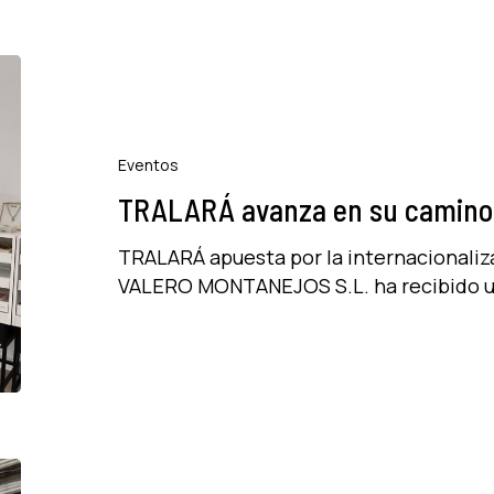
TRALARÁ
avanza
en
su
Eventos
camino
TRALARÁ avanza en su camino a
a
la
TRALARÁ apuesta por la internacionali
internacionalización
VALERO MONTANEJOS S.L. ha recibido 
TRALARÁ