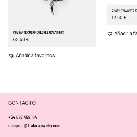
CHARM TRALARITO 
12,50
€
COLGANTE CUERO COLORES TRALARITOS
Añadir a f
62,50
€
Añadir a favoritos
CONTACTO
+34 627 458 164
compras@tralarajewelry.com