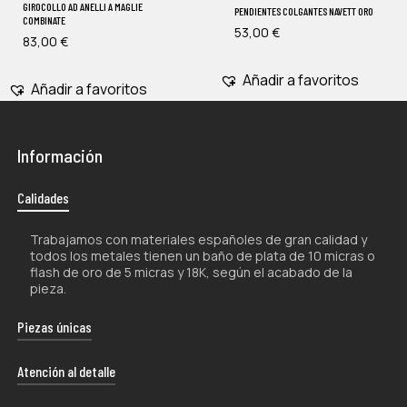
GIROCOLLO AD ANELLI A MAGLIE
PENDIENTES COLGANTES NAVETT ORO
COMBINATE
53,00
€
83,00
€
Añadir a favoritos
Añadir a favoritos
Información
Calidades
Trabajamos con materiales españoles de gran calidad y
todos los metales tienen un baño de plata de 10 micras o
flash de oro de 5 micras y 18K, según el acabado de la
pieza.
Piezas únicas
La naturaleza artesanal de nuestros productos los hace
Atención al detalle
únicos por lo que, tanto su forma como su color, pueden
experimentar ligeras variaciones con respecto a las