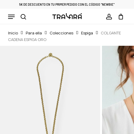
Skip
5€ DE DESCUENTO EN TU PRIMER PEDIDO CON EL CÓDIGO "NEWBIE"
to
Menu
Cart
CLOSE
main
CART
search
account
content
Inicio
Para ella
Colecciones
Espiga
COLGANTE
CADENA ESPIGA ORO