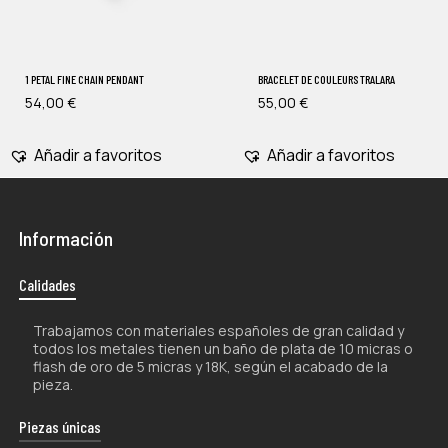
1 PETAL FINE CHAIN ​​PENDANT
BRACELET DE COULEURS TRALARA
54,00
€
55,00
€
Añadir a favoritos
Añadir a favoritos
Información
Calidades
Trabajamos con materiales españoles de gran calidad y
todos los metales tienen un baño de plata de 10 micras o
flash de oro de 5 micras y 18K, según el acabado de la
pieza.
Piezas únicas