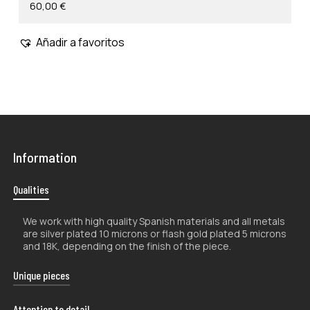
60,00
€
Añadir a favoritos
Information
Qualities
We work with high quality Spanish materials and all metals
are silver plated 10 microns or flash gold plated 5 microns
and 18K, depending on the finish of the piece.
Unique pieces
The handcrafted nature of our products makes them
Attention to detail