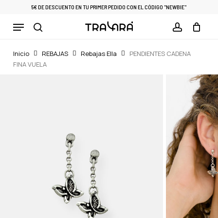
Skip
5€ DE DESCUENTO EN TU PRIMER PEDIDO CON EL CÓDIGO "NEWBIE"
to
Menu
Cart
CLOSE
main
CART
search
account
content
Inicio
REBAJAS
Rebajas Ella
PENDIENTES CADENA
FINA VUELA