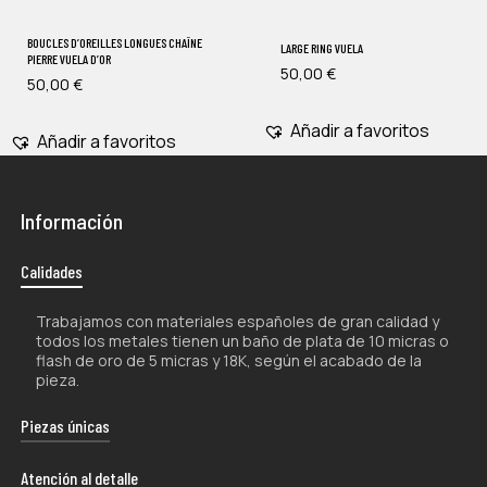
BOUCLES D’OREILLES LONGUES CHAÎNE
LARGE RING VUELA
PIERRE VUELA D’OR
50,00
€
50,00
€
Añadir a favoritos
Añadir a favoritos
Información
Calidades
Trabajamos con materiales españoles de gran calidad y
todos los metales tienen un baño de plata de 10 micras o
flash de oro de 5 micras y 18K, según el acabado de la
pieza.
Piezas únicas
La naturaleza artesanal de nuestros productos los hace
Atención al detalle