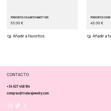
PENDIENTES COLGANTES NAVETT ORO
PENDIENTES CUERO 
53,00
€
45,00
€
Añadir a favoritos
Añadir a f
CONTACTO
+34 627 458 164
compras@tralarajewelry.com