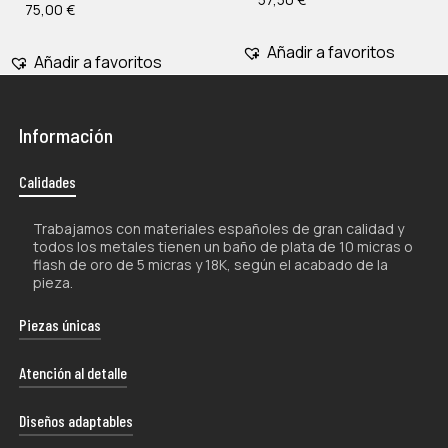
75,00
€
Añadir a favoritos
Añadir a favoritos
Información
Calidades
Trabajamos con materiales españoles de gran calidad y
todos los metales tienen un baño de plata de 10 micras o
flash de oro de 5 micras y 18K, según el acabado de la
pieza.
Piezas únicas
La naturaleza artesanal de nuestros productos los hace
Atención al detalle
únicos por lo que, tanto su forma como su color, pueden
experimentar ligeras variaciones con respecto a las
Cada uno de nuestros envíos se presenta con esmero
Diseños adaptables
fotografías.
en un estuche de diseño exclusivo, proporcionándote la