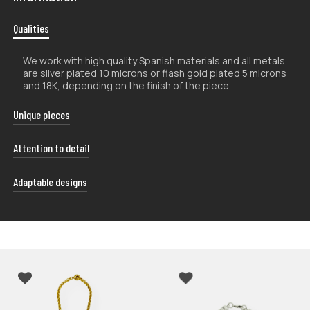
Qualities
We work with high quality Spanish materials and all metals
are silver plated 10 microns or flash gold plated 5 microns
and 18K, depending on the finish of the piece.
Unique pieces
The handcrafted nature of our products makes them
Attention to detail
unique, so their shape and color may vary slightly from
the photographs.
Each of our shipments is carefully presented in a uniquely
Adaptable designs
designed case, giving you the freedom to use it in the
way that best suits your preferences.
Our products are designed to fit different sizes. The use
of materials with a certain tolerance to bending makes
our rings and bracelets easy to adjust.