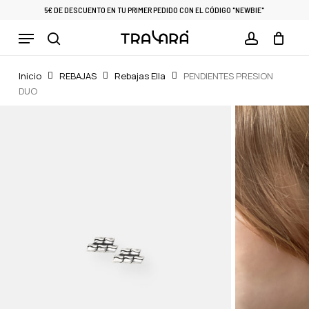
Skip
5€ DE DESCUENTO EN TU PRIMER PEDIDO CON EL CÓDIGO "NEWBIE"
to
Menu
Cart
CLOSE
main
CART
search
account
content
Inicio
REBAJAS
Rebajas Ella
PENDIENTES PRESION
DUO