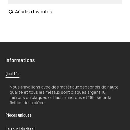
Añadir a favoritos
Informations
Qualités
Nous travaillons avec des matériaux espagnols de haute
qualité et tous les métaux sont plaqués argent 10
microns ou plaqués or flash 5 microns et 18K, selon la
finition de la pièce.
No hay productos en el carrito.
Pièces uniques
Go To Shop
La nature artisanale de nos produits les rend uniques.
Le souci du détail