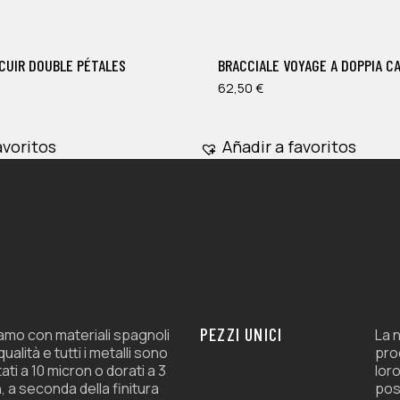
CUIR DOUBLE PÉTALES
BRACCIALE VOYAGE A DOPPIA C
62,50
€
avoritos
Añadir a favoritos
PEZZI UNICI
amo con materiali spagnoli
La n
 qualità e tutti i metalli sono
prod
ati a 10 micron o dorati a 3
loro
, a seconda della finitura
pos