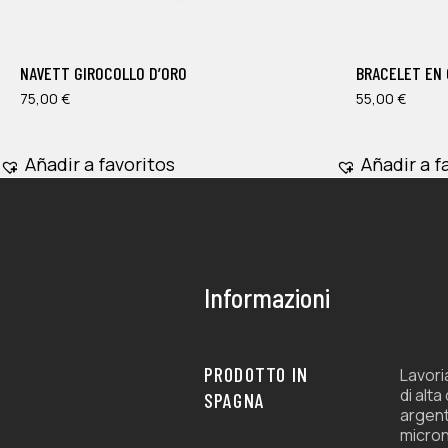
tiene
tiene
múltiples
múltiples
NAVETT GIROCOLLO D’ORO
BRACELET EN 
variantes.
variantes.
Las
75,00
€
Las
55,00
€
opciones
opciones
se
se
Añadir a favoritos
Añadir a f
pueden
pueden
elegir
elegir
en
en
la
la
página
página
Informazioni
de
de
producto
producto
PRODOTTO IN
Lavori
di alta
SPAGNA
argent
micron