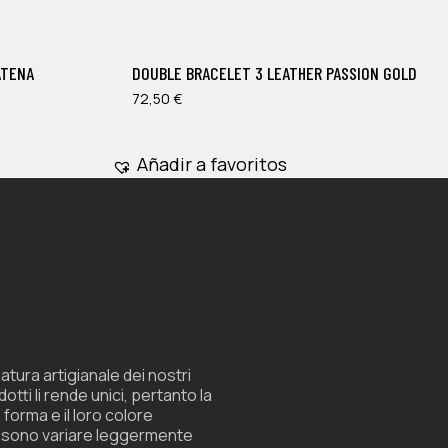
tiene
múltiples
ATENA
DOUBLE BRACELET 3 LEATHER PASSION GOLD
variantes.
Las
72,50
€
opciones
se
Añadir a favoritos
pueden
elegir
en
la
página
de
producto
atura artigianale dei nostri
otti li rende unici, pertanto la
 forma e il loro colore
sono variare leggermente