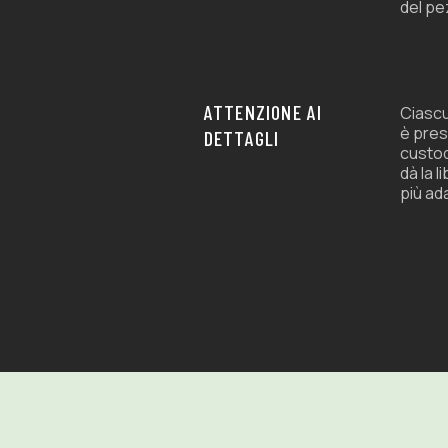
del pe
ATTENZIONE AI
Ciascu
è pres
DETTAGLI
custod
dà la l
più ad