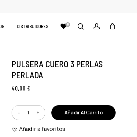
CLOSE
CART
search
account
0
OG
DISTRIBUIDORES
PULSERA CUERO 3 PERLAS
PERLADA
40,00
€
Añadir Al Carrito
Añadir a favoritos