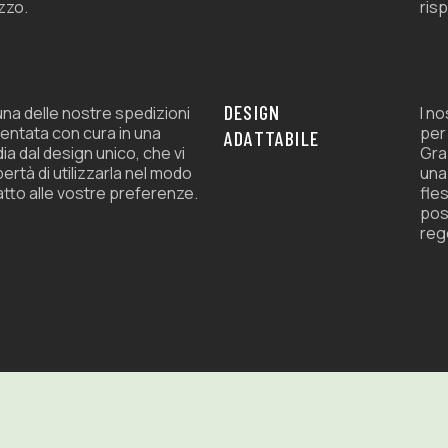
zzo.
risp
DESIGN
na delle nostre spedizioni
I n
entata con cura in una
per
ADATTABILE
ia dal design unico, che vi
Graz
ibertà di utilizzarla nel modo
una
atto alle vostre preferenze.
fles
pos
rego