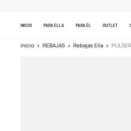
Skip
to
main
INICIO
PARA ELLA
PARA ÉL
OUTLET
content
Inicio
REBAJAS
Rebajas Ella
PULSER