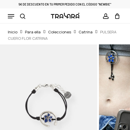
Skip
5€ DE DESCUENTO EN TU PRIMER PEDIDO CON EL CÓDIGO "NEWBIE"
to
Menu
Cart
CLOSE
main
CART
search
account
content
Inicio
Para ella
Colecciones
Catrina
PULSERA
CUERO FLOR CATRINA