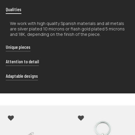
Qualities
We work with high quality Spanish materials and all metals
are silver plated 10 microns or flash gold plated 5 microns
and 18K, depending on the finish of the piece.
Unique pieces
The handcrafted nature of our products makes them
Attention to detail
unique, so their shape and color may vary slightly from
the photographs.
Each of our shipments is carefully presented in a uniquely
Adaptable designs
designed case, giving you the freedom to use it in the
way that best suits your preferences.
Our products are designed to fit different sizes. The use
of materials with a certain tolerance to bending makes
our rings and bracelets easy to adjust.