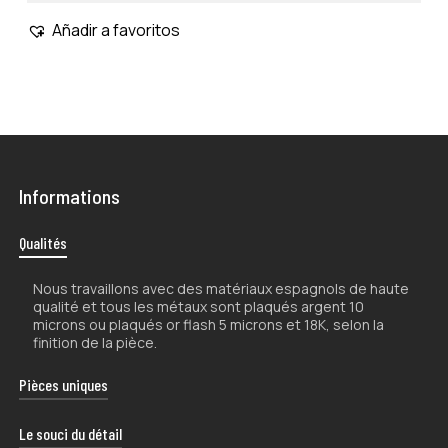
Añadir a favoritos
No hay productos en el carrito.
Go To Shop
Informations
Qualités
Nous travaillons avec des matériaux espagnols de haute
qualité et tous les métaux sont plaqués argent 10
microns ou plaqués or flash 5 microns et 18K, selon la
finition de la pièce.
Pièces uniques
La nature artisanale de nos produits les rend uniques.
Le souci du détail