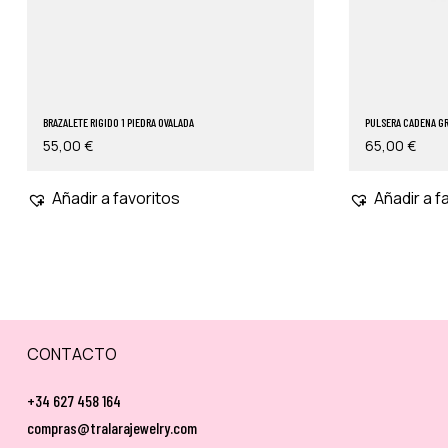
BRAZALETE RIGIDO 1 PIEDRA OVALADA
PULSERA CADENA G
55,00
€
65,00
€
Añadir a favoritos
Añadir a f
CONTACTO
+34 627 458 164
compras@tralarajewelry.com