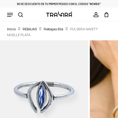
Skip
5€ DE DESCUENTO EN TU PRIMER PEDIDO CON EL CÓDIGO "NEWBIE"
to
Menu
Cart
CLOSE
main
CART
search
account
content
Inicio
REBAJAS
Rebajas Ella
PULSERA NAVETT
MUELLE PLATA