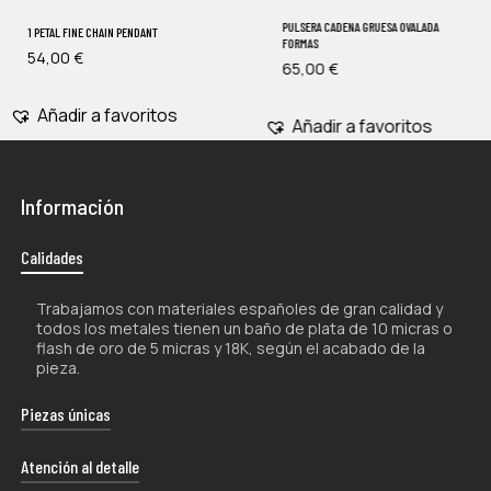
PULSERA CADENA GRUESA OVALADA
1 PETAL FINE CHAIN ​​PENDANT
FORMAS
54,00
€
65,00
€
Añadir a favoritos
Añadir a favoritos
Información
Calidades
Trabajamos con materiales españoles de gran calidad y
todos los metales tienen un baño de plata de 10 micras o
flash de oro de 5 micras y 18K, según el acabado de la
pieza.
Piezas únicas
La naturaleza artesanal de nuestros productos los hace
Atención al detalle
únicos por lo que, tanto su forma como su color, pueden