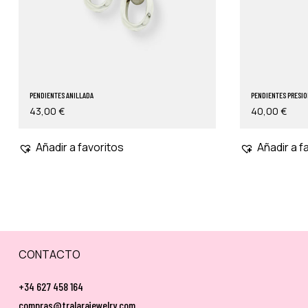
PENDIENTES ANILLADA
PENDIENTES PRESIO
43,00
€
40,00
€
Añadir a favoritos
Añadir a f
CONTACTO
+34 627 458 164
compras@tralarajewelry.com