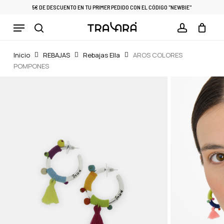
Skip
5€ DE DESCUENTO EN TU PRIMER PEDIDO CON EL CÓDIGO "NEWBIE"
to
Menu
Cart
CLOSE
main
CART
search
account
content
Inicio
REBAJAS
Rebajas Ella
AROS COLORES
POMPONES