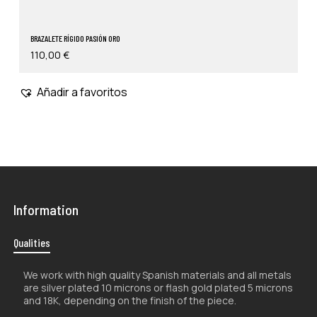
BRAZALETE RÍGIDO PASIÓN ORO
110,00
€
Añadir a favoritos
Information
Qualities
We work with high quality Spanish materials and all metals
are silver plated 10 microns or flash gold plated 5 microns
and 18K, depending on the finish of the piece.