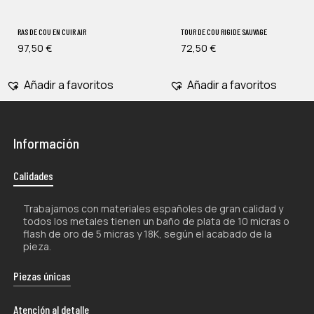
RAS DE COU EN CUIR AIR
TOUR DE COU RIGIDE SAUVAGE
97,50
€
72,50
€
Añadir a favoritos
Añadir a favoritos
Información
Calidades
Trabajamos con materiales españoles de gran calidad y
todos los metales tienen un baño de plata de 10 micras o
flash de oro de 5 micras y 18K, según el acabado de la
pieza.
Piezas únicas
La naturaleza artesanal de nuestros productos los hace
Atención al detalle