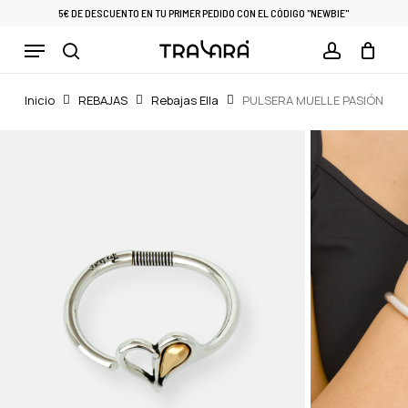
Skip
5€ DE DESCUENTO EN TU PRIMER PEDIDO CON EL CÓDIGO "NEWBIE"
to
Menu
Cart
CLOSE
main
CART
search
account
content
Inicio
REBAJAS
Rebajas Ella
PULSERA MUELLE PASIÓN