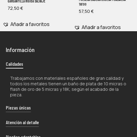
GARGANTILLA RIGIDA SALVAJE
TATOO
72,50
€
57,50
€
Añadir a favoritos
Añadir a favoritos
Información
Calidades
Trabajamos con materiales españoles de gran calidad y
todos los metales tienen un baño de plata de 10 micras o
flash de oro de 5 micras y 18K, según el acabado de la
pieza.
Piezas únicas
La naturaleza artesanal de nuestros productos los hace
Atención al detalle
únicos por lo que, tanto su forma como su color, pueden
experimentar ligeras variaciones con respecto a las
Cada uno de nuestros envíos se presenta con esmero
Diseños adaptables