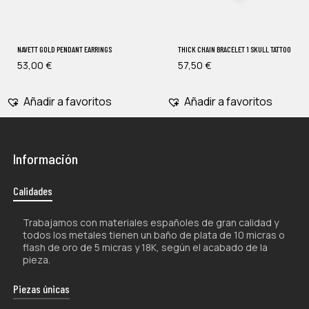
NAVETT GOLD PENDANT EARRINGS
THICK CHAIN BRACELET 1 SKULL TATTOO
53,00
€
57,50
€
Añadir a favoritos
Añadir a favoritos
Información
Calidades
Trabajamos con materiales españoles de gran calidad y
todos los metales tienen un baño de plata de 10 micras o
flash de oro de 5 micras y 18K, según el acabado de la
pieza.
Piezas únicas