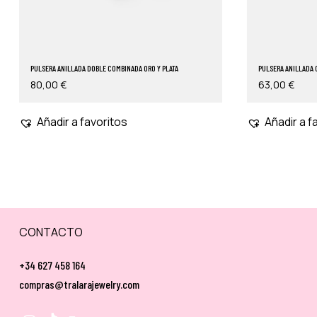
PULSERA ANILLADA DOBLE COMBINADA ORO Y PLATA
PULSERA ANILLADA 
80,00
€
63,00
€
Añadir a favoritos
Añadir a f
CONTACTO
+34 627 458 164
compras@tralarajewelry.com