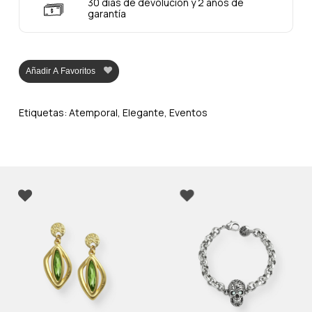
30 días de devolución y 2 años de
garantía
Añadir A Favoritos
Etiquetas:
Atemporal
,
Elegante
,
Eventos