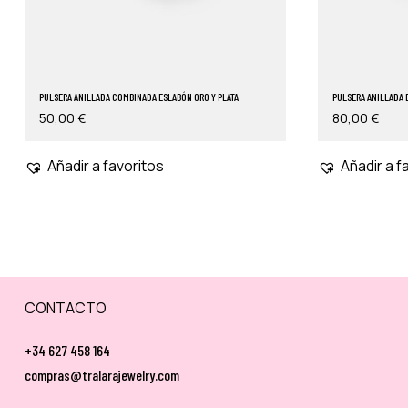
PULSERA ANILLADA COMBINADA ESLABÓN ORO Y PLATA
PULSERA ANILLADA 
50,00
€
80,00
€
Añadir a favoritos
Añadir a f
CONTACTO
+34 627 458 164
compras@tralarajewelry.com