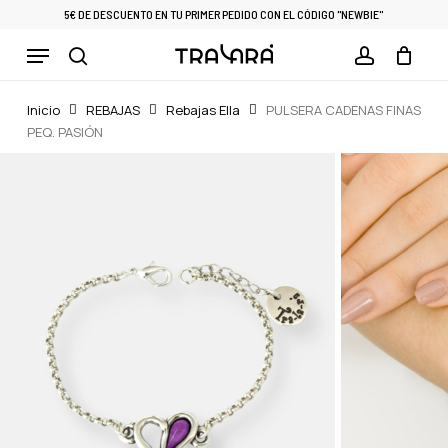
Skip
5€ DE DESCUENTO EN TU PRIMER PEDIDO CON EL CÓDIGO "NEWBIE"
to
Menu
Cart
CLOSE
main
CART
search
account
content
Inicio
REBAJAS
Rebajas Ella
PULSERA CADENAS FINAS
PEQ. PASIÓN