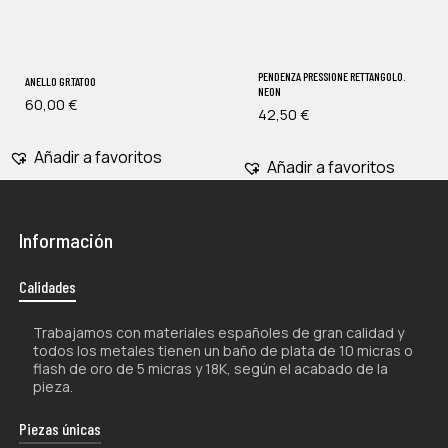
PENDENZA PRESSIONE RETTANGOLO.
ANELLO GR.TATOO
NEON
60,00
€
42,50
€
Añadir a favoritos
Añadir a favoritos
Información
Calidades
Trabajamos con materiales españoles de gran calidad y
todos los metales tienen un baño de plata de 10 micras o
flash de oro de 5 micras y 18K, según el acabado de la
pieza.
Piezas únicas