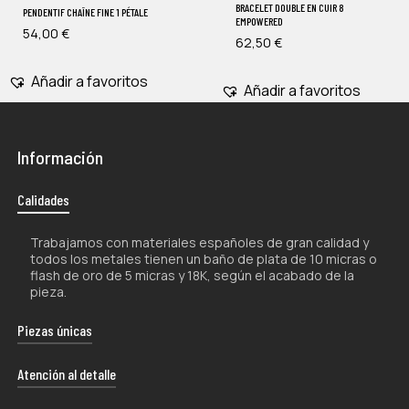
BRACELET DOUBLE EN CUIR 8
PENDENTIF CHAÎNE FINE 1 PÉTALE
EMPOWERED
54,00
€
62,50
€
Añadir a favoritos
Añadir a favoritos
Información
Calidades
Trabajamos con materiales españoles de gran calidad y
todos los metales tienen un baño de plata de 10 micras o
flash de oro de 5 micras y 18K, según el acabado de la
pieza.
Piezas únicas
La naturaleza artesanal de nuestros productos los hace
Atención al detalle
únicos por lo que, tanto su forma como su color, pueden
experimentar ligeras variaciones con respecto a las